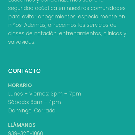
página
de
seguridad acúatica en nuestras comunidades
de
producto
para evitar ahogamientos, especialmente en
producto
niños. Además, ofrecemos los servicios de
clases de natación, entrenamientos, clínicas y
salvavidas.
CONTACTO
HORARIO
Lunes – Viernes: 3pm – 7pm
Sábado: 8am – 4pm
Domingo: Cerrado
LLÁMANOS
939-325-1060