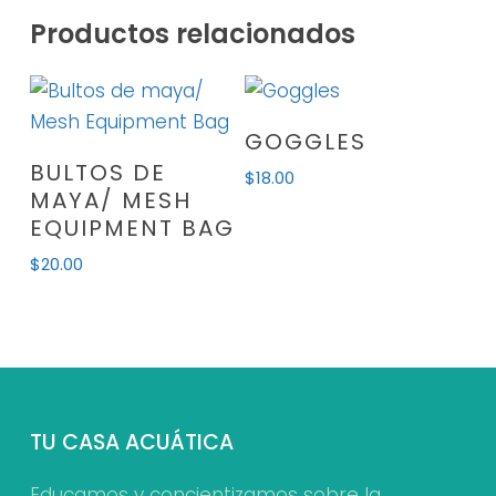
Productos relacionados
Este
SELECCIONAR
GOGGLES
Este
producto
OPCIONES
SELECCIONAR
BULTOS DE
$
18.00
producto
tiene
OPCIONES
MAYA/ MESH
tiene
múltiples
EQUIPMENT BAG
múltiples
variantes.
$
20.00
variantes.
Las
Las
opciones
opciones
se
se
pueden
pueden
elegir
elegir
en
TU CASA ACUÁTICA
en
la
la
página
Educamos y concientizamos sobre la