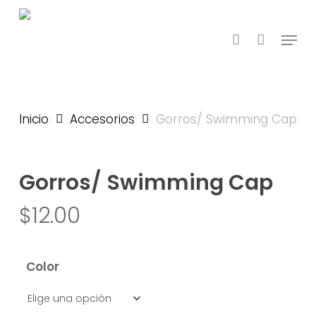
Skip
to
account
Menu
main
content
Inicio
Accesorios
Gorros/ Swimming Cap
Gorros/ Swimming Cap
$
12.00
Color